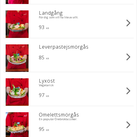
Landgång
För dig som vill ha lite av allt.
93
KR
Leverpastejsmörgås
85
KR
Lyxost
Vegetarisk
97
KR
Omelettsmörgås
En populär Örebroklassiker.
95
KR