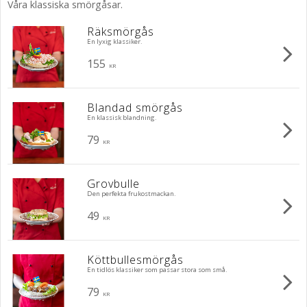
Våra klassiska smörgåsar.
Räksmörgås
En lyxig klassiker.
155
KR
Blandad smörgås
En klassisk blandning.
79
KR
Grovbulle
Den perfekta frukostmackan.
49
KR
Köttbullesmörgås
En tidlös klassiker som passar stora som små.
79
KR