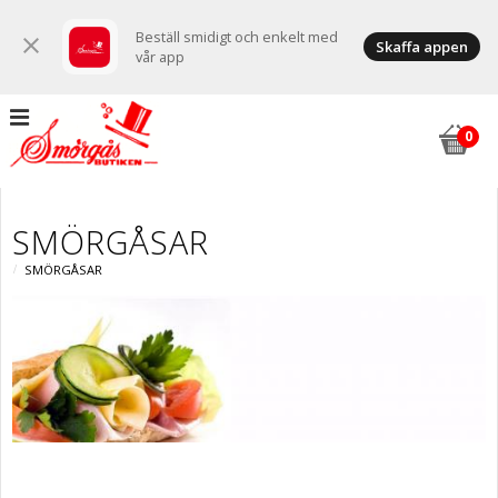
Beställ smidigt och enkelt med
close
Skaffa appen
vår app
SMÖRGÅSAR
SMÖRGÅSAR