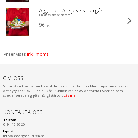
Ägg- och Ansjovissmörgås
En klassisk aptitretare.
96
KR
Priser visas
inkl. moms
OM OSS
Smörgåsbutiken är en klassisk butik och har finnits i Medborgarhuset sedan
det byggdes 1965 - i hela 60 år! Butiken var en av de första i Sverige som
specialiserade sig på smörgåstårtor.
Läs mer
KONTAKTA OSS
Telefon
019 - 13 80 20
E-post
info@smorgasbutiken.se