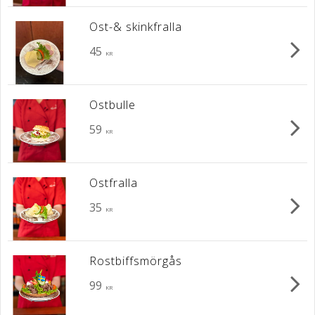
Ost-& skinkfralla
45
KR
Ostbulle
59
KR
Ostfralla
35
KR
Rostbiffsmörgås
99
KR