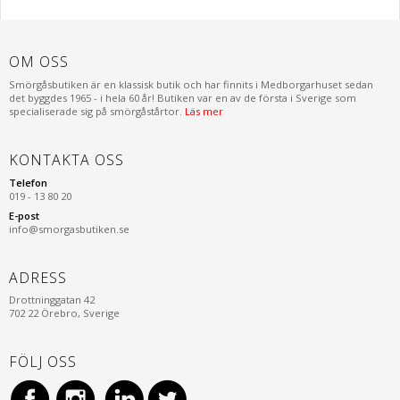
OM OSS
Smörgåsbutiken är en klassisk butik och har finnits i Medborgarhuset sedan
det byggdes 1965 - i hela 60 år! Butiken var en av de första i Sverige som
specialiserade sig på smörgåstårtor.
Läs mer
KONTAKTA OSS
Telefon
019 - 13 80 20
E-post
info@smorgasbutiken.se
ADRESS
Drottninggatan 42
702 22 Örebro, Sverige
FÖLJ OSS