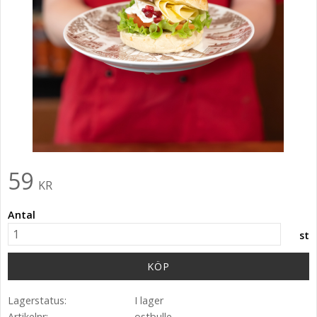
59
KR
Antal
st
KÖP
Lagerstatus
I lager
Artikelnr
ostbulle