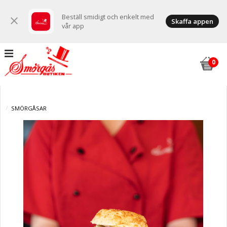
Beställ smidigt och enkelt med
close
Skaffa appen
vår app
SMÖRGÅSAR