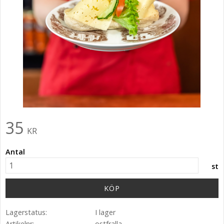
35
KR
Antal
st
KÖP
Lagerstatus
I lager
Artikelnr
ostfralla