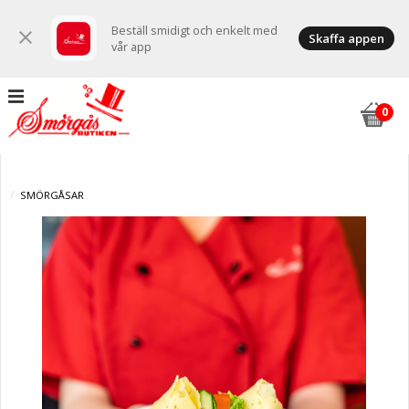
Beställ smidigt och enkelt med
close
Skaffa appen
vår app
SMÖRGÅSAR