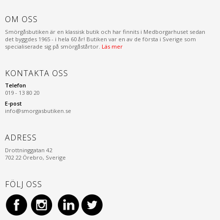
OM OSS
Smörgåsbutiken är en klassisk butik och har finnits i Medborgarhuset sedan
det byggdes 1965 - i hela 60 år! Butiken var en av de första i Sverige som
specialiserade sig på smörgåstårtor.
Läs mer
KONTAKTA OSS
Telefon
019 - 13 80 20
E-post
info@smorgasbutiken.se
ADRESS
Drottninggatan 42
702 22 Örebro, Sverige
FÖLJ OSS