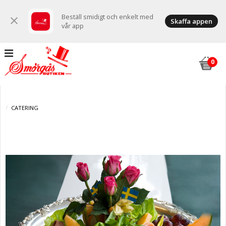
Beställ smidigt och enkelt med
close
Skaffa appen
vår app
CATERING