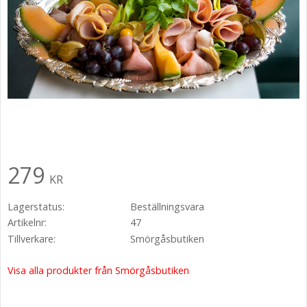
279
KR
Lagerstatus
Beställningsvara
Artikelnr
47
Tillverkare
Smörgåsbutiken
Visa alla produkter från Smörgåsbutiken