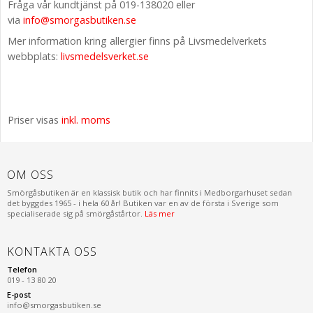
Fråga vår kundtjänst på 019-138020 eller
via
info@smorgasbutiken.se
Mer information kring allergier finns på Livsmedelverkets
webbplats:
livsmedelsverket.se
Priser visas
inkl. moms
OM OSS
Smörgåsbutiken är en klassisk butik och har finnits i Medborgarhuset sedan
det byggdes 1965 - i hela 60 år! Butiken var en av de första i Sverige som
specialiserade sig på smörgåstårtor.
Läs mer
KONTAKTA OSS
Telefon
019 - 13 80 20
E-post
info@smorgasbutiken.se