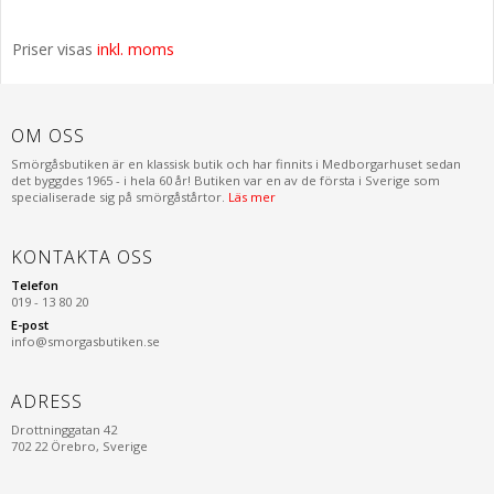
Priser visas
inkl. moms
OM OSS
Smörgåsbutiken är en klassisk butik och har finnits i Medborgarhuset sedan
det byggdes 1965 - i hela 60 år! Butiken var en av de första i Sverige som
specialiserade sig på smörgåstårtor.
Läs mer
KONTAKTA OSS
Telefon
019 - 13 80 20
E-post
info@smorgasbutiken.se
ADRESS
Drottninggatan 42
702 22 Örebro, Sverige