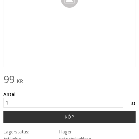
99
KR
Antal
st
KÖP
Lagerstatus
I lager
Artikelnr
ostochskinkbag