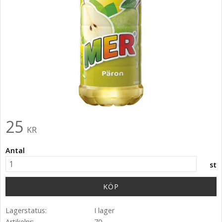
25
KR
Antal
st
KÖP
Lagerstatus
I lager
Artikelnr
70