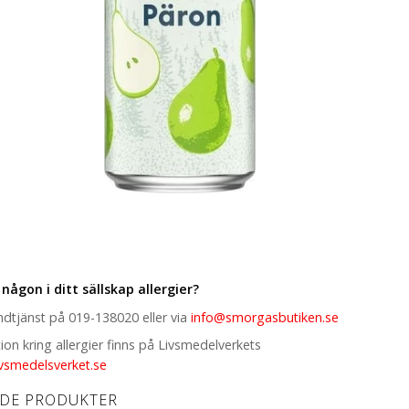
 någon i ditt sällskap allergier?
ndtjänst på 019-138020 eller via
info@smorgasbutiken.se
on kring allergier finns på Livsmedelverkets
ivsmedelsverket.se
ADE PRODUKTER