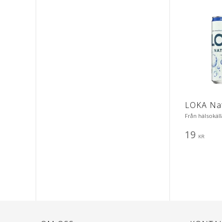
LOKA Nat
Från hälsokäll
19
KR