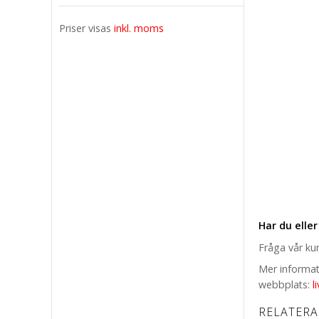
Priser visas
inkl. moms
Har du eller
Fråga vår ku
Mer informati
webbplats:
l
RELATER