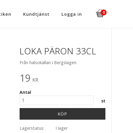
iken
Kundtjänst
Logga in
LOKA PÄRON 33CL
Från hälsokällan i Bergslagen.
19
KR
Antal
st
KÖP
Lagerstatus
I lager