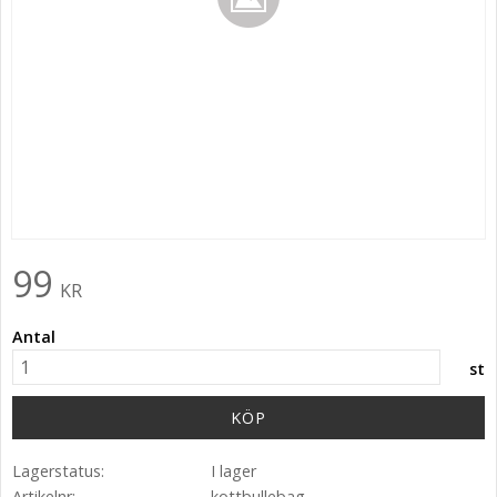
99
KR
Antal
st
KÖP
Lagerstatus
I lager
Artikelnr
kottbullebag