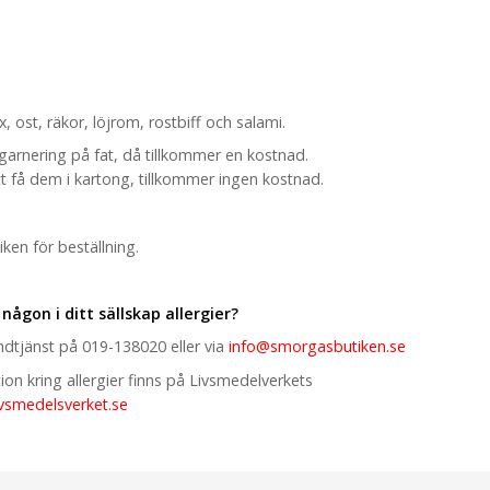
ax, ost, räkor, löjrom, rostbiff och salami.
 garnering på fat, då tillkommer en kostnad.
tt få dem i kartong, tillkommer ingen kostnad.
ken för beställning.
 någon i ditt sällskap allergier?
ndtjänst på 019-138020 eller via
info@smorgasbutiken.se
on kring allergier finns på Livsmedelverkets
ivsmedelsverket.se