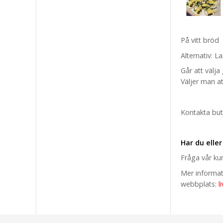
På vitt bröd
Alternativ: L
Går att välja
Väljer man a
Kontakta buti
Har du eller
Fråga vår ku
Mer informati
webbplats:
l